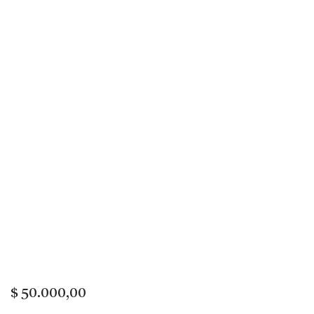
GESTION DE GOOGLE ADS BASICA
$
50.000,00