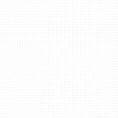
Análisis Estratégico
Planificación de Contenidos
Diseño Creativo
Gestión de Publicaciones
Interacción con la Audiencia
Gestión Integral de Redes Sociales
Optimización de tus perfiles sociales
Análisis y Reportes