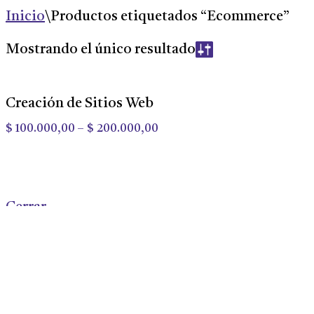
Inicio
\
Productos etiquetados “Ecommerce”
Mostrando el único resultado
Creación de Sitios Web
$
100.000,00
–
$
200.000,00
Cerrar
Archives
diciembre 2024
Categories